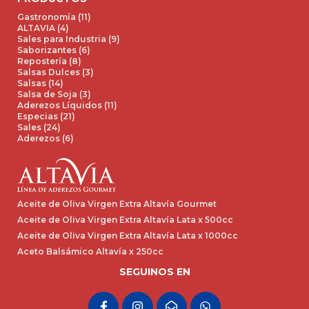
Gastronomía (11)
ALTAVIA (4)
Sales para Industria (9)
Saborizantes (6)
Repostería (8)
Salsas Dulces (3)
Salsas (14)
Salsa de Soja (3)
Aderezos Líquidos (11)
Especias (21)
Sales (24)
Aderezos (6)
Aceite de Oliva Virgen Extra Altavía Gourmet
Aceite de Oliva Virgen Extra Altavía Lata x 500cc
Aceite de Oliva Virgen Extra Altavía Lata x 1000cc
Aceto Balsámico Altavía x 250cc
SEGUINOS EN
F
I
E
W
a
n
n
h