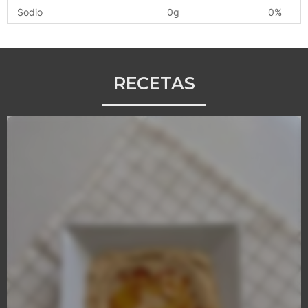
Sodio
0g
0%
RECETAS