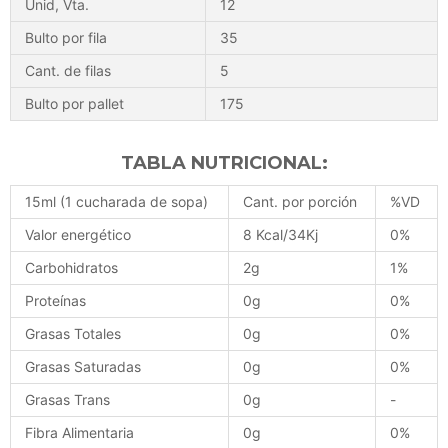
Unid, Vta.
12
Bulto por fila
35
Cant. de filas
5
Bulto por pallet
175
TABLA NUTRICIONAL:
15ml (1 cucharada de sopa)
Cant. por porción
%VD
Valor energético
8 Kcal/34Kj
0%
Carbohidratos
2g
1%
Proteínas
0g
0%
Grasas Totales
0g
0%
Grasas Saturadas
0g
0%
Grasas Trans
0g
-
Fibra Alimentaria
0g
0%