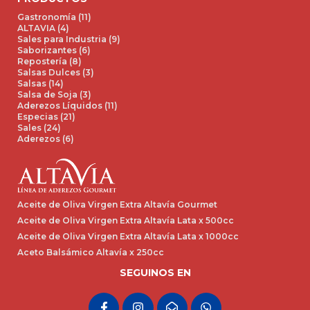
Gastronomía (11)
ALTAVIA (4)
Sales para Industria (9)
Saborizantes (6)
Repostería (8)
Salsas Dulces (3)
Salsas (14)
Salsa de Soja (3)
Aderezos Líquidos (11)
Especias (21)
Sales (24)
Aderezos (6)
Aceite de Oliva Virgen Extra Altavía Gourmet
Aceite de Oliva Virgen Extra Altavía Lata x 500cc
Aceite de Oliva Virgen Extra Altavía Lata x 1000cc
Aceto Balsámico Altavía x 250cc
SEGUINOS EN
F
I
E
W
a
n
n
h