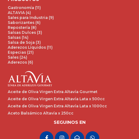
Gastronomía (11)
ALTAVIA (4)
Sales para Industria (9)
Saborizantes (6)
Repostería (8)
Salsas Dulces (3)
Salsas (14)
Salsa de Soja (3)
Aderezos Líquidos (11)
Especias (21)
Sales (24)
Aderezos (6)
Aceite de Oliva Virgen Extra Altavía Gourmet
Aceite de Oliva Virgen Extra Altavía Lata x 500cc
Aceite de Oliva Virgen Extra Altavía Lata x 1000cc
Aceto Balsámico Altavía x 250cc
SEGUINOS EN
F
I
E
W
a
n
n
h