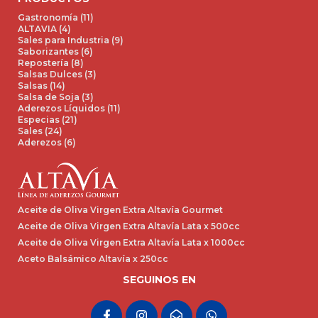
Gastronomía (11)
ALTAVIA (4)
Sales para Industria (9)
Saborizantes (6)
Repostería (8)
Salsas Dulces (3)
Salsas (14)
Salsa de Soja (3)
Aderezos Líquidos (11)
Especias (21)
Sales (24)
Aderezos (6)
Aceite de Oliva Virgen Extra Altavía Gourmet
Aceite de Oliva Virgen Extra Altavía Lata x 500cc
Aceite de Oliva Virgen Extra Altavía Lata x 1000cc
Aceto Balsámico Altavía x 250cc
SEGUINOS EN
F
I
E
W
a
n
n
h