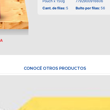
Pouch x 150g
7792900916606
Cant. de filas:
5
Bulto por filas:
56
ÍA
CONOCÉ OTROS PRODUCTOS