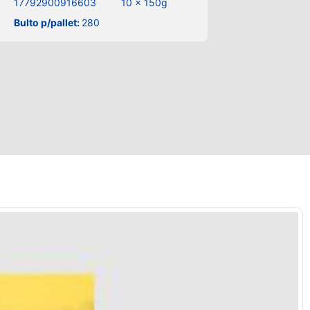
17792900916603
10 x 150g
Bulto p/pallet:
280