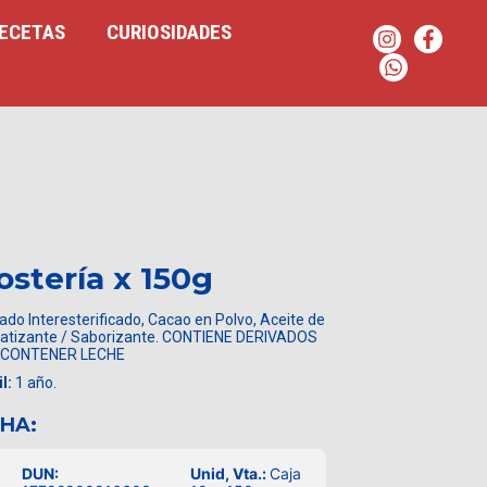
ECETAS
CURIOSIDADES
stería x 150g
do Interesterificado, Cacao en Polvo, Aceite de
omatizante / Saborizante. CONTIENE DERIVADOS
 CONTENER LECHE
l:
1 año.
CHA:
DUN:
Unid, Vta.:
Caja