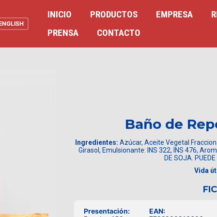
INICIO
PRODUCTOS
EMPRESA
R
ENGLISH
PRENSA
CONTACTO
Baño de Repo
Ingredientes:
Azúcar, Aceite Vegetal Fracciona
Girasol, Emulsionante: INS 322, INS 476, Ar
DE SOJA. PUEDE
Vida úti
FI
Presentación:
EAN: