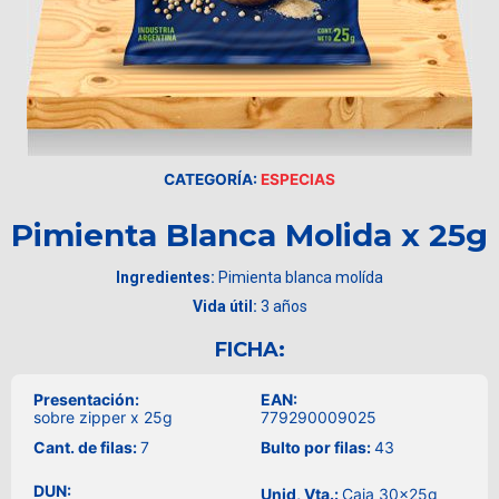
CATEGORÍA:
ESPECIAS
Pimienta Blanca Molida x 25g
Ingredientes:
Pimienta blanca molída
Vida útil:
3 años
FICHA:
Presentación:
EAN:
sobre zipper x 25g
779290009025
Cant. de filas:
7
Bulto por filas:
43
DUN:
Unid, Vta.:
Caja 30x25g