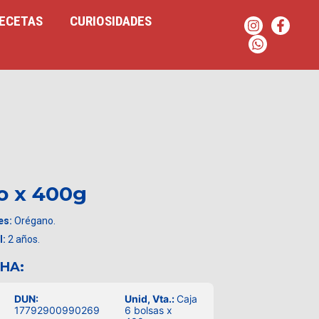
ECETAS
CURIOSIDADES
o x 400g
es:
Orégano.
l:
2 años.
CHA:
DUN:
Unid, Vta.:
Caja
17792900990269
6 bolsas x