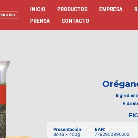
INICIO
PRODUCTOS
EMPRESA
R
ENGLISH
PRENSA
CONTACTO
Orégan
Ingredient
Vida úti
FI
Presentación:
EAN:
Bolsa x 400g
7792900990262