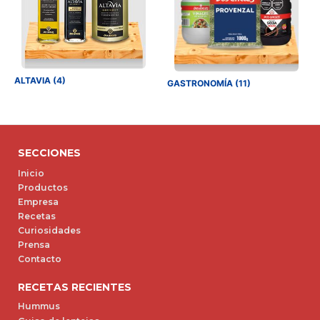
ALTAVIA (4)
GASTRONOMÍA (11)
SECCIONES
Inicio
Productos
Empresa
Recetas
Curiosidades
Prensa
Contacto
RECETAS RECIENTES
Hummus