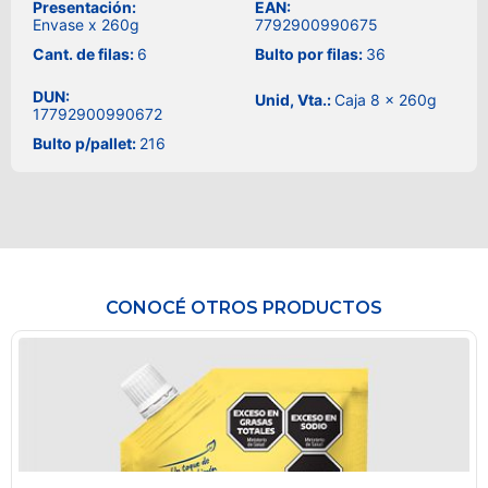
Presentación:
EAN:
Envase x 260g
7792900990675
Cant. de filas:
6
Bulto por filas:
36
DUN:
Unid, Vta.:
Caja 8 x 260g
17792900990672
Bulto p/pallet:
216
CONOCÉ OTROS PRODUCTOS