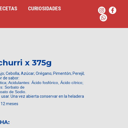
ECETAS
CURIOSIDADES
churri x 375g
Ajo; Cebolla; Azúcar; Orégano; Pimentón; Perejil;
r de sabor:
a; Acidulantes: Ácido fosfórico, Ácido cítrico;
s: Sorbato de
oato de Sodio.
 usar. Una vez abierta conservar en la heladera
12 meses
CHA: