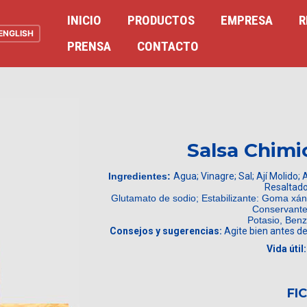
INICIO
PRODUCTOS
EMPRESA
R
ENGLISH
PRENSA
CONTACTO
Salsa Chimi
Ingredientes:
Agua; Vinagre; Sal; Ají Molido; 
Resaltado
Glutamato de sodio; Estabilizante: Goma xántic
Conservante
Potasio, Benz
Consejos y sugerencias:
Agite bien antes de
Vida útil:
FI