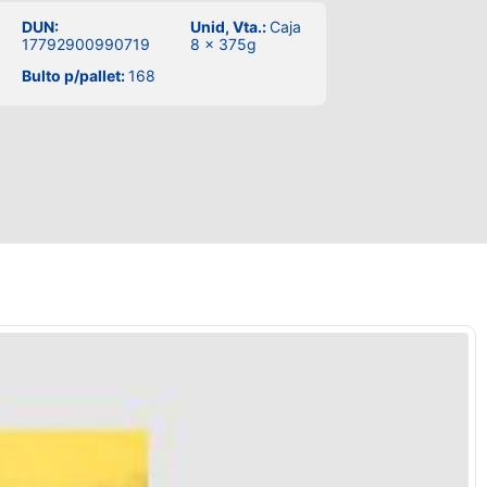
DUN:
Unid, Vta.:
Caja
17792900990719
8 x 375g
Bulto p/pallet:
168