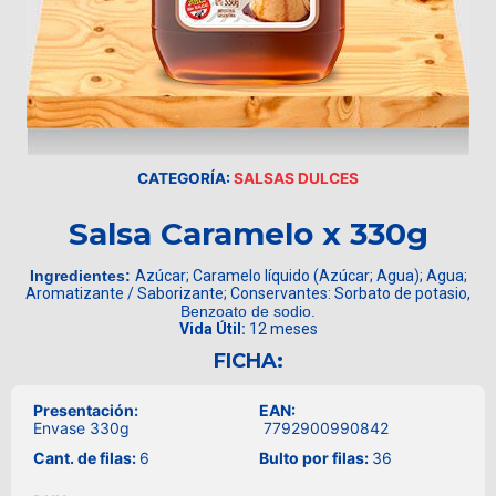
CATEGORÍA:
SALSAS DULCES
Salsa Caramelo x 330g
Ingredientes:
Azúcar; Caramelo líquido (Azúcar; Agua); Agua;
Aromatizante / Saborizante; Conservantes: Sorbato de potasio,
Benzoato de sodio.
Vida Útil:
12 meses
FICHA:
Presentación:
EAN:
Envase 330g
7792900990842
Cant. de filas:
6
Bulto por filas:
36