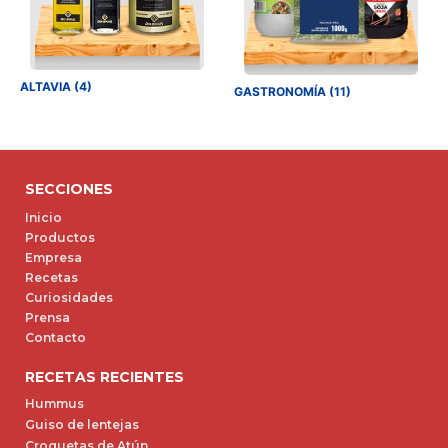
ALTAVIA (4)
GASTRONOMÍA (11)
SECCIONES
Inicio
Productos
Empresa
Recetas
Curiosidades
Prensa
Contacto
RECETAS RECIENTES
Hummus
Guiso de lentejas
Croquetas de Atún