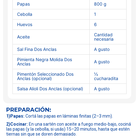
Papas
800 g
Cebolla
1
Huevos
6
Cantidad
Aceite
necesaria
Sal Fina Dos Anclas
A gusto
Pimienta Negra Molida Dos
A gusto
Anclas
Pimentón Seleccionado Dos
½
Anclas (opcional)
cucharadita
Salsa Alioli Dos Anclas (opcional)
A gusto
PREPARACIÓN:
1)Papas:
Cortá las papas en láminas finitas (2–3 mm).
2)Cocinar:
En una sartén con aceite a fuego medio-bajo, cociná
las papas (y la cebolla, si usás) 15–20 minutos, hasta que estén
tiernas sin que se doren demasiado.