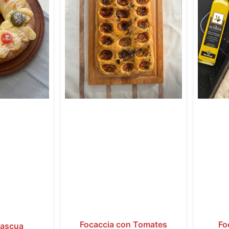
Focaccia con Tomates
Fo
Pascua