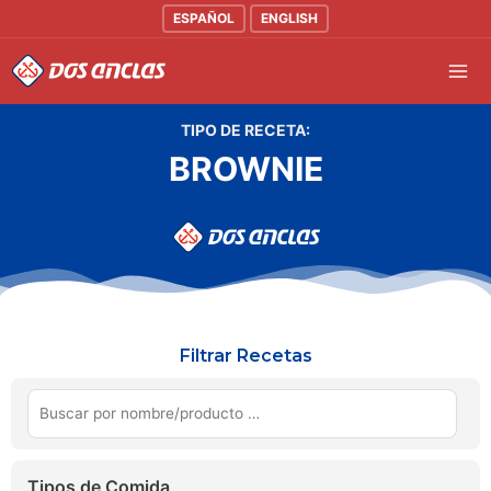
Ir
ESPAÑOL
ENGLISH
al
Mai
contenido
Men
TIPO DE RECETA:
BROWNIE
Filtrar Recetas
Tipos de Comida