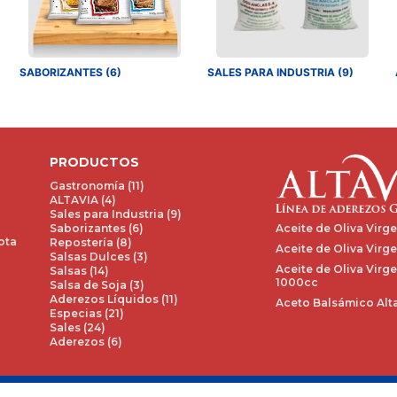
SABORIZANTES (6)
SALES PARA INDUSTRIA (9)
PRODUCTOS
Gastronomía (11)
ALTAVIA (4)
Sales para Industria (9)
Aceite de Oliva Virg
Saborizantes (6)
ota
Repostería (8)
Aceite de Oliva Virge
Salsas Dulces (3)
Aceite de Oliva Virge
Salsas (14)
1000cc
Salsa de Soja (3)
Aderezos Líquidos (11)
Aceto Balsámico Alta
Especias (21)
Sales (24)
Aderezos (6)