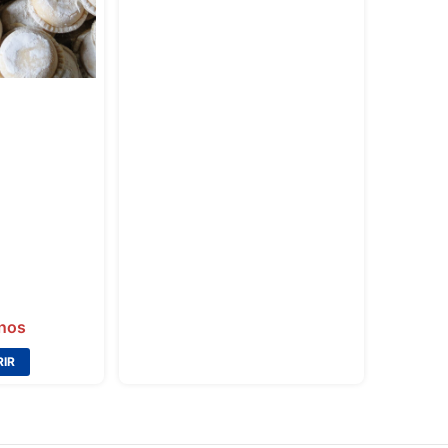
inos
IR