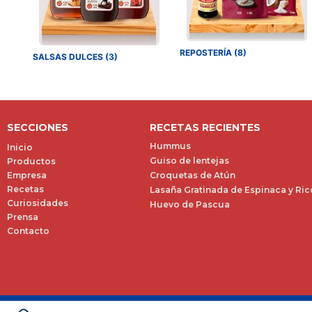
REPOSTERÍA (8)
SALSAS DULCES (3)
SECCIONES
RECETAS RECIENTES
Hummus
Inicio
Guiso de lentejas
Productos
Empresa
Croquetas de Atún
Recetas
Lasaña Gratinada de Espinaca y Ric
Curiosidades
Huevo de Pascua
Prensa
Contacto