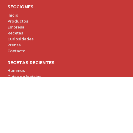
SECCIONES
Inicio
Productos
Empresa
Recetas
Curiosidades
Prensa
Contacto
RECETAS RECIENTES
Hummus
Guiso de lentejas
Croquetas de Atún
Lasaña Gratinada de Espinaca y Ricota
Huevo de Pascua
PRODUCTOS
Gastronomía (11)
ALTAVIA (4)
Sales para Industria (9)
Saborizantes (6)