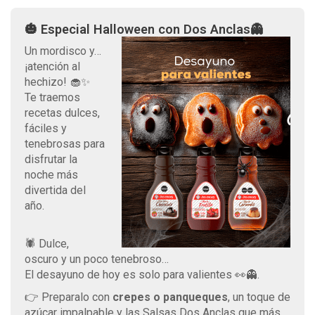
🎃 Especial Halloween con Dos Anclas👻
Un mordisco y…
¡atención al
hechizo! 🧁✨
Te traemos
recetas dulces,
fáciles y
tenebrosas para
disfrutar la
noche más
divertida del
año.
🕷️ Dulce,
oscuro y un poco tenebroso…
El desayuno de hoy es solo para valientes 👀👻.
👉 Preparalo con
crepes o panqueques
, un toque de
azúcar impalpable y las Salsas Dos Anclas que más