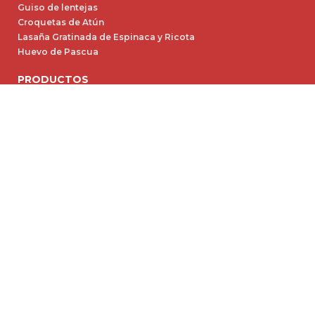
Guiso de lentejas
Croquetas de Atún
Lasaña Gratinada de Espinaca y Ricota
Huevo de Pascua
PRODUCTOS
Gastronomía (11)
ALTAVIA (4)
Sales para Industria (9)
Saborizantes (6)
Repostería (8)
Salsas Dulces (3)
Salsas (14)
Salsa de Soja (3)
Aderezos Líquidos (11)
Especias (21)
Sales (24)
Aderezos (6)
Aceite de Oliva Virgen Extra Altavía Gourmet
Aceite de Oliva Virgen Extra Altavía Lata x 500cc