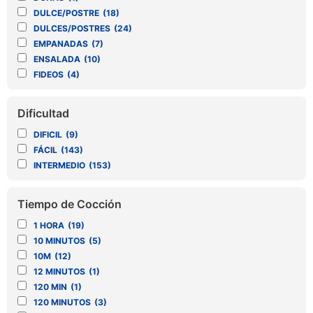
DULCE/POSTRE
(18)
DULCES/POSTRES
(24)
EMPANADAS
(7)
ENSALADA
(10)
FIDEOS
(4)
GALLETITAS
(6)
GUARNICIÓN
(2)
Dificultad
GUARNICIÓN, PAPAS
(4)
DIFICIL
(9)
GUISO
(8)
FÁCIL
(143)
HAMBURGUESA
(2)
INTERMEDIO
(153)
HELADO
(4)
HUEVOS DE CHOCOLATE
(3)
LOCRO
(2)
Tiempo de Cocción
LOMO
(1)
1 HORA
(19)
MERIENDA
(3)
10 MINUTOS
(5)
MUFFINS
(2)
10M
(12)
PAN
(5)
12 MINUTOS
(1)
PANADERIA
(7)
120 MIN
(1)
PANES
(6)
120 MINUTOS
(3)
PANES, BOCADITOS SALADOS
(7)