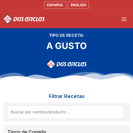
Ir
ESPAÑOL
ENGLISH
al
Mai
contenido
Men
TIPO DE RECETA:
A GUSTO
Filtrar Recetas
Tipos de Comida