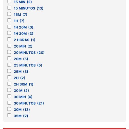
15 MIN
(2)
PANQUEQUES
(5)
15 MINUTOS
(13)
PAPAS
(7)
15M
(7)
PASTA
(14)
1H
(7)
PASTAS
(12)
1H 20M
(3)
PASTEL
(3)
1H 30M
(3)
PAVO
(1)
2 HORAS
(1)
PESCADO
(19)
20 MIN
(2)
PESCADOS
(4)
20 MINUTOS
(20)
PIONONO
(1)
20M
(5)
PIZZA
(5)
25 MINUTOS
(5)
POLENTA
(3)
25M
(3)
POLLO
(21)
2H
(2)
POSTRE
(6)
2H 30M
(1)
QUESADILLAS
(1)
30 M
(2)
QUESOS
(1)
30 MIN
(6)
SALCHICHA
(2)
30 MINUTOS
(21)
SALSA
(7)
30M
(13)
SALSA CRIOLLA
(1)
35M
(2)
SALSA, PESTO,
(2)
4 HR
(1)
SALSAS
(2)
40 MIN
(1)