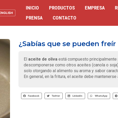
INICIO
PRODUCTOS
EMPRESA
R
ENGLISH
PRENSA
CONTACTO
¿Sabías que se pueden freír 
El
aceite de oliva
está compuesto principalmente p
descomponerse como otros aceites (canola o soja)
solo otorgando al alimento su aroma y sabor caracte
En general, en la fritura, el aceite debe manteners
Facebook
Twitter
LinkedIn
WhatsApp