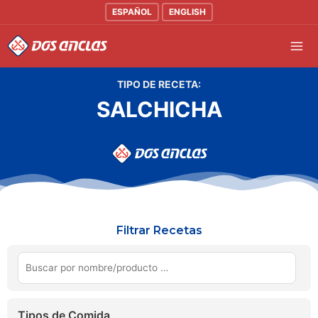
Ir
ESPAÑOL
ENGLISH
al
Mai
contenido
Men
TIPO DE RECETA:
SALCHICHA
Filtrar Recetas
Tipos de Comida