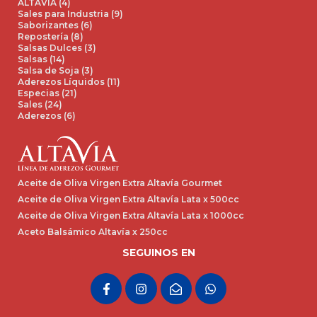
ALTAVIA (4)
Sales para Industria (9)
Saborizantes (6)
Repostería (8)
Salsas Dulces (3)
Salsas (14)
Salsa de Soja (3)
Aderezos Líquidos (11)
Especias (21)
Sales (24)
Aderezos (6)
Aceite de Oliva Virgen Extra Altavía Gourmet
Aceite de Oliva Virgen Extra Altavía Lata x 500cc
Aceite de Oliva Virgen Extra Altavía Lata x 1000cc
Aceto Balsámico Altavía x 250cc
SEGUINOS EN
F
I
E
W
a
n
n
h
c
s
v
a
e
t
e
t