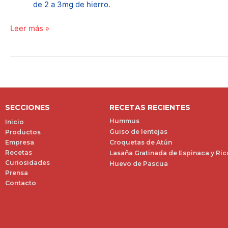
de 2 a 3mg de hierro.
Leer más »
SECCIONES
RECETAS RECIENTES
Hummus
Inicio
Guiso de lentejas
Productos
Empresa
Croquetas de Atún
Recetas
Lasaña Gratinada de Espinaca y Ric
Curiosidades
Huevo de Pascua
Prensa
Contacto