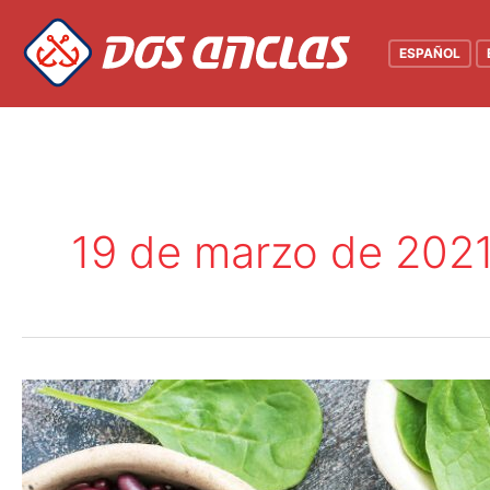
Ir
al
ESPAÑOL
contenido
19 de marzo de 202
Alimentos
que
aportan
mucho