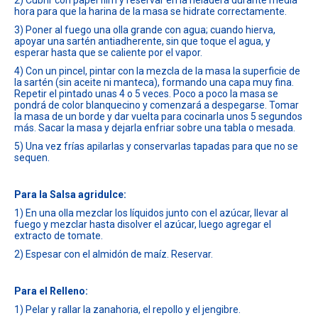
2) Cubrir con papel film y reservar en la heladera durante media
hora para que la harina de la masa se hidrate correctamente.
3) Poner al fuego una olla grande con agua; cuando hierva,
apoyar una sartén antiadherente, sin que toque el agua, y
esperar hasta que se caliente por el vapor.
4) Con un pincel, pintar con la mezcla de la masa la superficie de
la sartén (sin aceite ni manteca), formando una capa muy fina.
Repetir el pintado unas 4 o 5 veces. Poco a poco la masa se
pondrá de color blanquecino y comenzará a despegarse. Tomar
la masa de un borde y dar vuelta para cocinarla unos 5 segundos
más. Sacar la masa y dejarla enfriar sobre una tabla o mesada.
5) Una vez frías apilarlas y conservarlas tapadas para que no se
sequen.
Para la Salsa agridulce:
1) En una olla mezclar los líquidos junto con el azúcar, llevar al
fuego y mezclar hasta disolver el azúcar, luego agregar el
extracto de tomate.
2) Espesar con el almidón de maíz. Reservar.
Para el Relleno:
1) Pelar y rallar la zanahoria, el repollo y el jengibre.