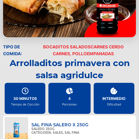
TIPO DE
BOCADITOS SALADOS
CARNES CERDO
COMIDA:
CARNES, POLLO
EMPANADAS
Arrolladitos primavera con
salsa agridulce
30 MINUTOS
4
INTERMEDIO
Tiempo de Cocción
Porciones
Dificultad
SAL FINA SALERO X 250G
SALERO 250G
CATEGORÍA:
SALES
,
SAL FINA