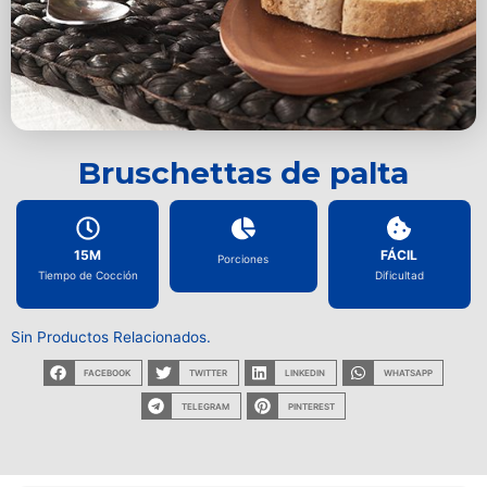
Bruschettas de palta
15M
FÁCIL
Porciones
Tiempo de Cocción
Dificultad
Sin Productos Relacionados.
FACEBOOK
TWITTER
LINKEDIN
WHATSAPP
TELEGRAM
PINTEREST