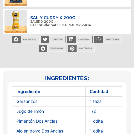
SAL Y CURRY X 200G
SALERO 200G
CATEGORÍA:
SALES
,
SAL SABORIZADA
FACEBOOK
TWITTER
LINKEDIN
WHATSAPP
TELEGRAM
PINTEREST
INGREDIENTES:
Ingrediente
Cantidad
Garzanzos
1 taza
Jugo de limón
1/2
Pimentón Dos Anclas
1 cdita
Ajo en polvo Dos Anclas
1 cdita