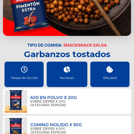
TIPO DE COMIDA:
SNACK
SNACK SALSA
Garbanzos tostados
Tiempo de Cocción
Porciones
Dificultad
AJO EN POLVO X 20G
SOBRE ZIPPER X 20G
CATEGORÍA:
ESPECIAS
COMINO MOLIDO X 50G
SOBRE ZIPPER X 50G
CATEGORÍA:
ESPECIAS