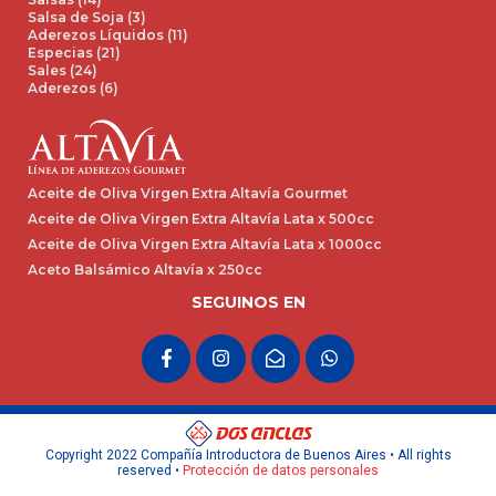
Salsa de Soja (3)
Aderezos Líquidos (11)
Especias (21)
Sales (24)
Aderezos (6)
Aceite de Oliva Virgen Extra Altavía Gourmet
Aceite de Oliva Virgen Extra Altavía Lata x 500cc
Aceite de Oliva Virgen Extra Altavía Lata x 1000cc
Aceto Balsámico Altavía x 250cc
SEGUINOS EN
F
I
E
W
a
n
n
h
c
s
v
a
e
t
e
t
b
a
l
s
o
g
o
a
o
r
p
p
Copyright 2022 Compañía Introductora de Buenos Aires • All rights
k
a
e
p
reserved •
Protección de datos personales
-
m
-