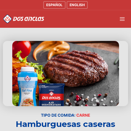
Ir
ESPAÑOL
ENGLISH
al
Mai
contenido
Men
TIPO DE COMIDA:
CARNE
Hamburguesas caseras