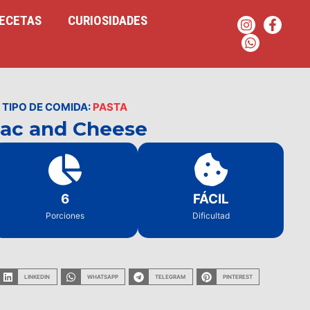
ECETAS
CURIOSIDADES
TIPO DE COMIDA:
PASTA
ac and Cheese
6
FÁCIL
Porciones
Dificultad
LINKEDIN
WHATSAPP
TELEGRAM
PINTEREST