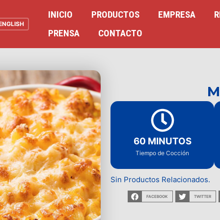
INICIO
PRODUCTOS
EMPRESA
R
ENGLISH
PRENSA
CONTACTO
M
60 MINUTOS
Tiempo de Cocción
Sin Productos Relacionados.
FACEBOOK
TWITTER