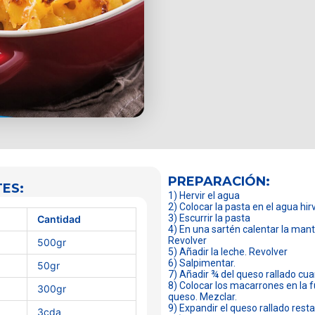
PREPARACIÓN:
ES:
1) Hervir el agua
2) Colocar la pasta en el agua hi
3) Escurrir la pasta
Cantidad
4) En una sartén calentar la mant
Revolver
500gr
5) Añadir la leche. Revolver
6) Salpimentar.
50gr
7) Añadir ¾ del queso rallado c
8) Colocar los macarrones en la f
300gr
queso. Mezclar.
9) Expandir el queso rallado resta
3cda