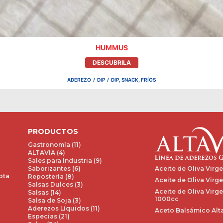
HUMMUS
DESCUBRILA
ADEREZO
/
DIP
/
DIP, SNACK, FRÍOS
PRODUCTOS
Gastronomía (11)
ALTAVIA (4)
Sales para Industria (9)
Aceite de Oliva Virg
Saborizantes (6)
ota
Repostería (8)
Aceite de Oliva Virge
Salsas Dulces (3)
Aceite de Oliva Virge
Salsas (14)
1000cc
Salsa de Soja (3)
Aderezos Líquidos (11)
Aceto Balsámico Alta
Especias (21)