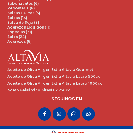
Saborizantes (6)
Repostería (8)
Salsas Dulces (3)
Salsas (14)
Salsa de Soja (3)
Aderezos Líquidos (11)
Especias (21)
Sales (24)
Aderezos (6)
Aceite de Oliva Virgen Extra Altavía Gourmet
Aceite de Oliva Virgen Extra Altavía Lata x 500cc
Aceite de Oliva Virgen Extra Altavía Lata x 1000cc
Aceto Balsámico Altavía x 250cc
SEGUINOS EN
F
I
E
W
a
n
n
h
c
s
v
a
e
t
e
t
b
a
l
s