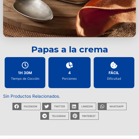
Papas a la crema
1H 30M
4
FÁCIL
Tiempo de Cocción
Porciones
Dificultad
Sin Productos Relacionados.
FACEBOOK
TWITTER
LINKEDIN
WHATSAPP
TELEGRAM
PINTEREST