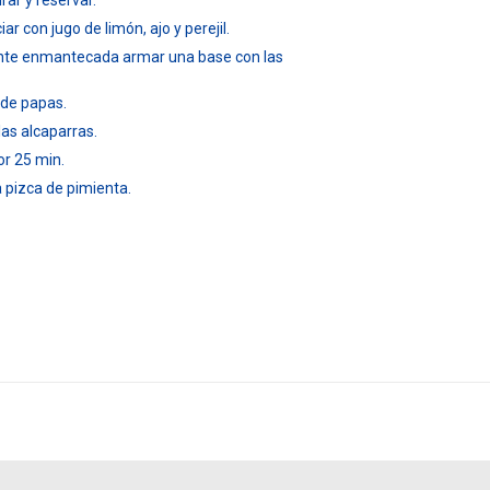
rar y reservar.
ar con jugo de limón, ajo y perejil.
uente enmantecada armar una base con las
a de papas.
las alcaparras.
or 25 min.
a pizca de pimienta.