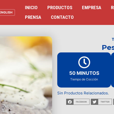
INICIO
PRODUCTOS
EMPRESA
R
ENGLISH
PRENSA
CONTACTO
Pes
50 MINUTOS
Tiempo de Cocción
Sin Productos Relacionados.
FACEBOOK
TWITTER