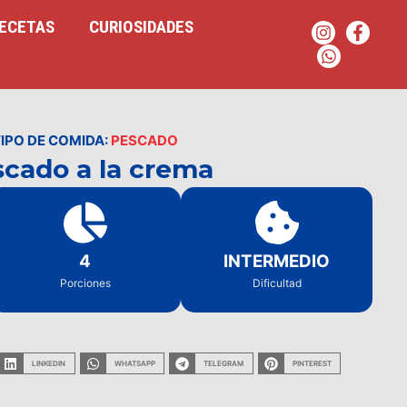
ECETAS
CURIOSIDADES
TIPO DE COMIDA:
PESCADO
cado a la crema
4
INTERMEDIO
Porciones
Dificultad
LINKEDIN
WHATSAPP
TELEGRAM
PINTEREST