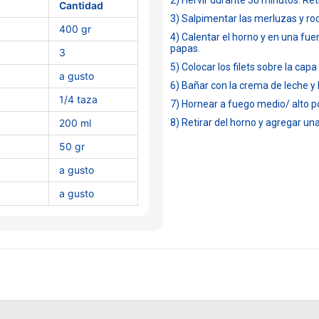
2) Hervir durante 30 minutos. Reti
Cantidad
3) Salpimentar las merluzas y roci
400 gr
4) Calentar el horno y en una f
papas.
3
5) Colocar los filets sobre la cap
a gusto
6) Bañar con la crema de leche y 
1/4 taza
7) Hornear a fuego medio/ alto p
200 ml
8) Retirar del horno y agregar un
50 gr
a gusto
a gusto