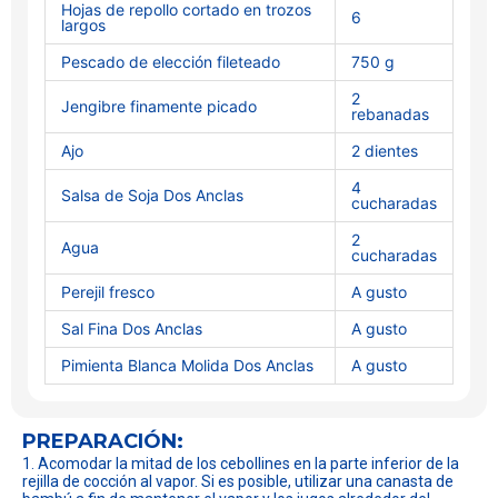
Hojas de repollo cortado en trozos
6
largos
Pescado de elección fileteado
750 g
2
Jengibre finamente picado
rebanadas
Ajo
2 dientes
4
Salsa de Soja Dos Anclas
cucharadas
2
Agua
cucharadas
Perejil fresco
A gusto
Sal Fina Dos Anclas
A gusto
Pimienta Blanca Molida Dos Anclas
A gusto
PREPARACIÓN:
1. Acomodar la mitad de los cebollines en la parte inferior de la
rejilla de cocción al vapor. Si es posible, utilizar una canasta de