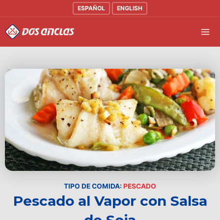
Ir
ESPAÑOL
ENGLISH
al
Mai
contenido
Men
TIPO DE COMIDA:
PESCADO
Pescado al Vapor con Salsa