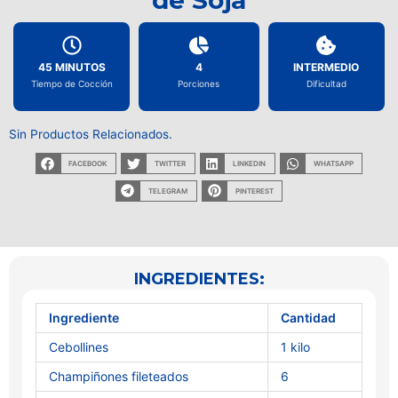
de Soja
45 MINUTOS
4
INTERMEDIO
Tiempo de Cocción
Porciones
Dificultad
Sin Productos Relacionados.
FACEBOOK
TWITTER
LINKEDIN
WHATSAPP
TELEGRAM
PINTEREST
INGREDIENTES:
Ingrediente
Cantidad
Cebollines
1 kilo
Champiñones fileteados
6