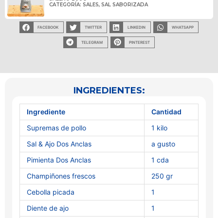
CATEGORÍA:
SALES
,
SAL SABORIZADA
FACEBOOK
TWITTER
LINKEDIN
WHATSAPP
TELEGRAM
PINTEREST
INGREDIENTES:
Ingrediente
Cantidad
Supremas de pollo
1 kilo
Sal & Ajo Dos Anclas
a gusto
Pimienta Dos Anclas
1 cda
Champiñones frescos
250 gr
Cebolla picada
1
Diente de ajo
1