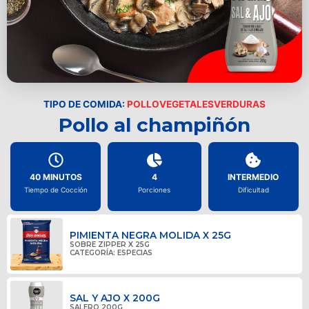
TIPO DE COMIDA:
POLLO
VEGETALES
VERDURAS
Pollo al champiñón
40 MINUTOS
4
INTERMEDIO
Tiempo de Cocción
Porciones
Dificultad
PIMIENTA NEGRA MOLIDA X 25G
SOBRE ZIPPER X 25G
CATEGORÍA:
ESPECIAS
SAL Y AJO X 200G
SALERO 200G