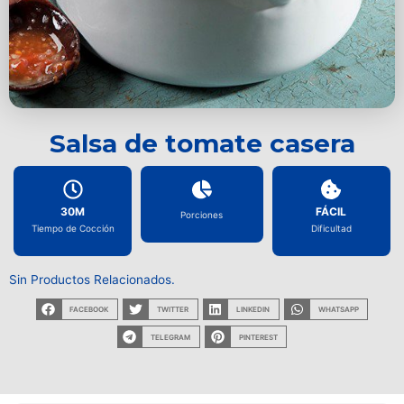
Salsa de tomate casera
30M
FÁCIL
Porciones
Tiempo de Cocción
Dificultad
Sin Productos Relacionados.
FACEBOOK
TWITTER
LINKEDIN
WHATSAPP
TELEGRAM
PINTEREST