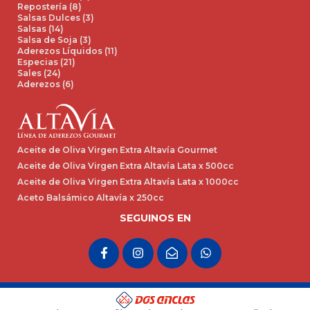
Repostería (8)
Salsas Dulces (3)
Salsas (14)
Salsa de Soja (3)
Aderezos Líquidos (11)
Especias (21)
Sales (24)
Aderezos (6)
Aceite de Oliva Virgen Extra Altavía Gourmet
Aceite de Oliva Virgen Extra Altavía Lata x 500cc
Aceite de Oliva Virgen Extra Altavía Lata x 1000cc
Aceto Balsámico Altavía x 250cc
SEGUINOS EN
F
I
E
W
a
n
n
h
c
s
v
a
e
t
e
t
b
a
l
s
o
g
o
a