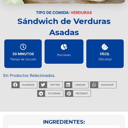
TIPO DE COMIDA:
VERDURAS
Sándwich de Verduras
Asadas
30 MINUTOS
FÁCIL
Porciones
Tiempo de Cocción
Dificultad
Sin Productos Relacionados.
FACEBOOK
TWITTER
LINKEDIN
WHATSAPP
TELEGRAM
PINTEREST
INGREDIENTES: