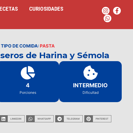
ECETAS
CURIOSIDADES
TIPO DE COMIDA:
PASTA
aseros de Harina y Sémola
4
INTERMEDIO
Porciones
Dificultad
LINKEDIN
WHATSAPP
TELEGRAM
PINTEREST