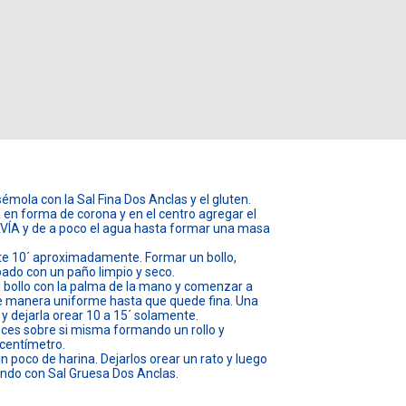
sémola con la Sal Fina Dos Anclas y el gluten.
en forma de corona y en el centro agregar el
AVÍA y de a poco el agua hasta formar una masa
e 10´ aproximadamente. Formar un bollo,
ado con un paño limpio y seco.
l bollo con la palma de la mano y comenzar a
de manera uniforme hasta que quede fina. Una
 y dejarla orear 10 a 15´ solamente.
eces sobre si misma formando un rollo y
 centímetro.
un poco de harina. Dejarlos orear un rato y luego
endo con Sal Gruesa Dos Anclas.