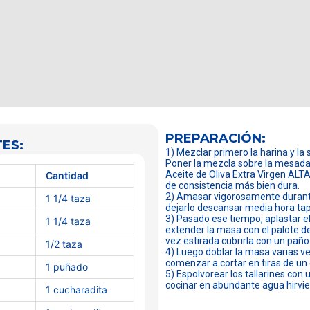
PREPARACIÓN:
ES:
1) Mezclar primero la harina y la 
Poner la mezcla sobre la mesada 
Aceite de Oliva Extra Virgen ALT
Cantidad
de consistencia más bien dura.
2) Amasar vigorosamente durant
1 1/4 taza
dejarlo descansar media hora tap
3) Pasado ese tiempo, aplastar e
1 1/4 taza
extender la masa con el palote 
vez estirada cubrirla con un paño
1/2 taza
4) Luego doblar la masa varias v
comenzar a cortar en tiras de un
1 puñado
5) Espolvorear los tallarines con 
cocinar en abundante agua hirvi
1 cucharadita