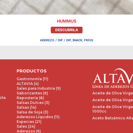
HUMMUS
DESCUBRILA
ADEREZO
/
DIP
/
DIP, SNACK, FRÍOS
PRODUCTOS
Gastronomía (11)
ALTAVIA (4)
Sales para Industria (9)
Aceite de Oliva Virg
Saborizantes (6)
ota
Repostería (8)
Aceite de Oliva Virge
Salsas Dulces (3)
Aceite de Oliva Virge
Salsas (14)
1000cc
Salsa de Soja (3)
Aderezos Líquidos (11)
Aceto Balsámico Alta
Especias (21)
Sales (24)
Aderezos (6)