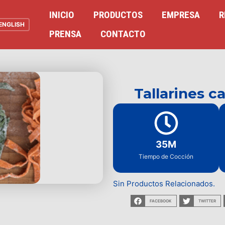
INICIO
PRODUCTOS
EMPRESA
R
ENGLISH
PRENSA
CONTACTO
Tallarines c
35M
Tiempo de Cocción
Sin Productos Relacionados.
FACEBOOK
TWITTER