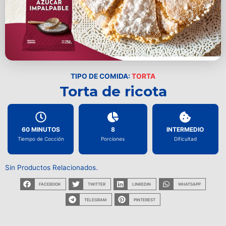
TIPO DE COMIDA:
TORTA
Torta de ricota
60 MINUTOS
8
INTERMEDIO
Tiempo de Cocción
Porciones
Dificultad
Sin Productos Relacionados.
FACEBOOK
TWITTER
LINKEDIN
WHATSAPP
TELEGRAM
PINTEREST