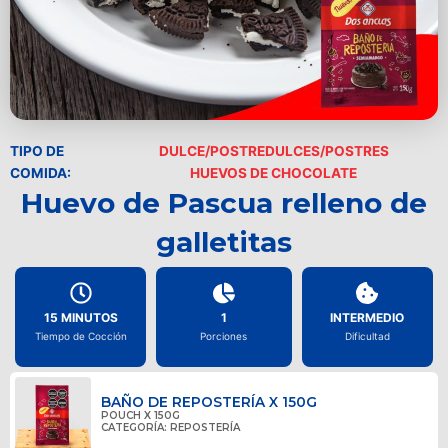
TIPO DE
DULCE/POSTRE
DULCES/POSTRES
COMIDA:
HUEVOS DE CHOCOLATE
Huevo de Pascua relleno de
galletitas
15 MINUTOS
1
INTERMEDIO
Tiempo de Cocción
Porciones
Dificultad
BAÑO DE REPOSTERÍA X 150G
POUCH X 150G
CATEGORÍA:
REPOSTERÍA