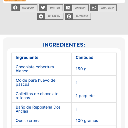
FACEBOOK
TWITTER
LINKEDIN
WHATSAPP
TELEGRAM
PINTEREST
INGREDIENTES:
Ingrediente
Cantidad
Chocolate cobertura
150 g
blanco
Molde para huevo de
1
pascua
Galletitas de chocolate
1 paquete
rellenas
Baño de Repostería Dos
1
Anclas
Queso crema
100 gramos